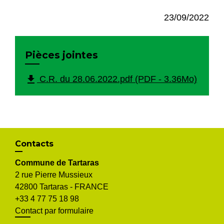
23/09/2022
Pièces jointes
file_download
C.R. du 28.06.2022.pdf (PDF - 3.36Mo)
Contacts
Commune de Tartaras
2 rue Pierre Mussieux
42800 Tartaras - FRANCE
+33 4 77 75 18 98
Contact par formulaire