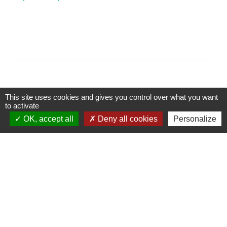
This site uses cookies and gives you control over what you want
to activate
Contacts
OK, accept all
Deny all cookies
Personalize
Commune de Tartaras
2 rue Pierre Mussieux
42800 Tartaras - FRANCE
+33 4 77 75 18 98
Contact par formulaire