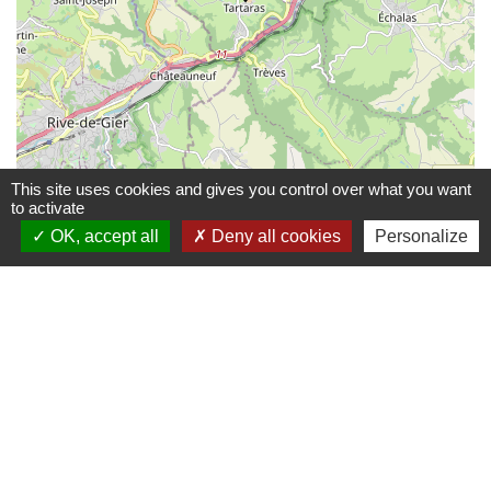
This site uses cookies and gives you control over what you want
to activate
OK, accept all
Deny all cookies
Personalize
© OpenStreetMap
Leaflet
Contacts
Commune de Tartaras
2 rue Pierre Mussieux
42800 Tartaras - FRANCE