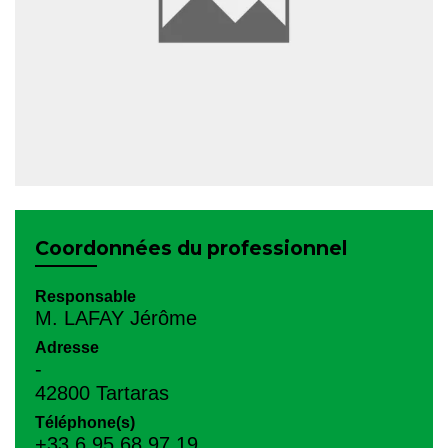
Coordonnées du professionnel
Responsable
M. LAFAY Jérôme
Adresse
-
42800 Tartaras
Téléphone(s)
+33 6 95 68 97 19