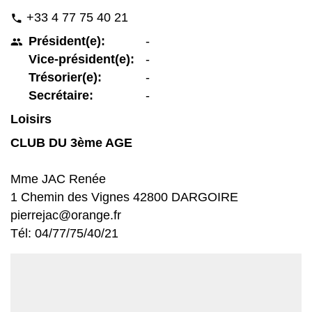
+33 4 77 75 40 21
phone
Président(e):
-
people
Vice-président(e):
-
Trésorier(e):
-
Secrétaire:
-
Loisirs
CLUB DU 3ème AGE
Mme JAC Renée
1 Chemin des Vignes 42800 DARGOIRE
pierrejac@orange.fr
Tél: 04/77/75/40/21