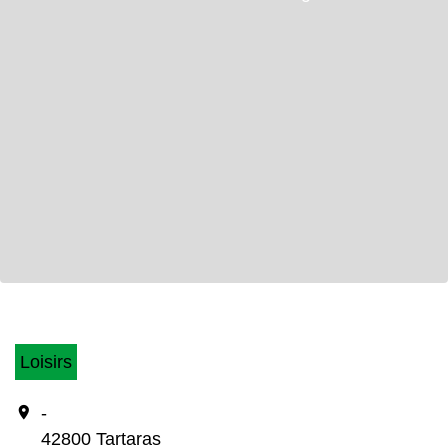
Loisirs
location_on
-
42800 Tartaras