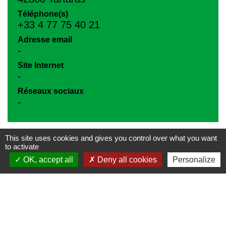
Téléphone(s)
+33 4 77 75 40 21
Adresse email
-
Site Internet
-
Réseaux sociaux
-
This site uses cookies and gives you control over what you want
to activate
OK, accept all
Deny all cookies
Personalize
Contacts
Commune de Tartaras
2 rue Pierre Mussieux
42800 Tartaras - FRANCE